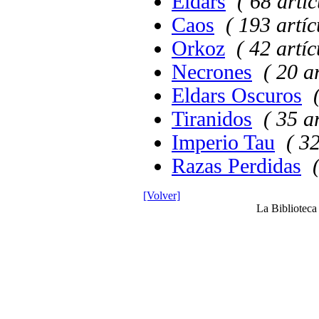
Eldars
( 68 artíc
Caos
( 193 artíc
Orkoz
( 42 artíc
Necrones
( 20 a
Eldars Oscuros
Tiranidos
( 35 a
Imperio Tau
( 32
Razas Perdidas
[Volver]
La Bibliotec