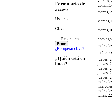
viernes, 
Formulario de
domingo,
acceso
martes, 
Usuario
viernes,
Clave
martes, 
Recordarme
domingo,
miércole
¿Recuperar clave?
miércole
¿Quién está en
jueves, 
línea?
jueves, 
jueves, 
jueves, 
jueves, 
miércole
miércole
miércole
lunes, 2