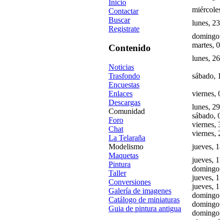
Inicio
miércole
Contactar
Buscar
lunes, 2
Registrate
domingo,
martes, 
Contenido
lunes, 2
Noticias
Trasfondo
sábado, 
Encuestas
Enlaces
viernes,
Descargas
lunes, 2
Comunidad
sábado, 
Foro
viernes,
Chat
viernes,
La Telaraña
Modelismo
jueves, 
Maquetas
jueves, 
Pintura
domingo
Taller
jueves, 
Conversiones
jueves, 
Galería de imagenes
domingo
Catálogo de miniaturas
domingo
Guia de pintura antigua
domingo