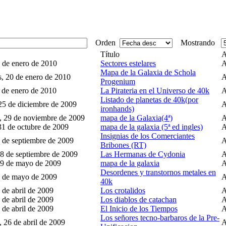
Orden
Mostrando
Título
A
5 de enero de 2010
Sectores estelares
Mapa de la Galaxia de Schola
s, 20 de enero de 2010
Progenium
1 de enero de 2010
La Pirateria en el Universo de 40k
Listado de planetas de 40k(por
 25 de diciembre de 2009
ironhands)
 29 de noviembre de 2009
mapa de la Galaxia(4ª)
31 de octubre de 2009
mapa de la galaxia (5ª ed ingles)
Insignias de los Comerciantes
4 de septiembre de 2009
Bribones (RT)
08 de septiembre de 2009
Las Hermanas de Cydonia
19 de mayo de 2009
mapa de la galaxia
Desordenes y transtornos metales en
8 de mayo de 2009
40k
 de abril de 2009
Los crotalidos
 de abril de 2009
Los diablos de catachan
 de abril de 2009
El Inicio de los Tiempos
Los señores tecno-barbaros de la Pre-
 26 de abril de 2009