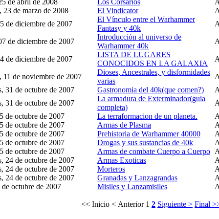
25 de abril de 2008
Los Corsarios
 23 de marzo de 2008
El Vindicator
El Vínculo entre el Warhammer
25 de diciembre de 2007
Fantasy y 40k
Introducción al universo de
 07 de diciembre de 2007
Warhammer 40k
LISTA DE LUGARES
04 de diciembre de 2007
CONOCIDOS EN LA GALAXIA
Dioses, Ancestrales, y disformidades
 11 de noviembre de 2007
varias
s, 31 de octubre de 2007
Gastronomia del 40k(que comen?)
La armadura de Exterminador(guia
s, 31 de octubre de 2007
completa)
25 de octubre de 2007
La terraformacion de un planeta.
25 de octubre de 2007
Armas de Plasma
25 de octubre de 2007
Prehistoria de Warhammer 40000
25 de octubre de 2007
Drogas y sus sustancias de 40k
25 de octubre de 2007
Armas de combate Cuerpo a Cuerpo
s, 24 de octubre de 2007
Armas Exoticas
s, 24 de octubre de 2007
Morteros
s, 24 de octubre de 2007
Granadas y Lanzagrandas
2 de octubre de 2007
Misiles y Lanzamisiles
<< Inicio
< Anterior
1
2
Siguiente >
Final >