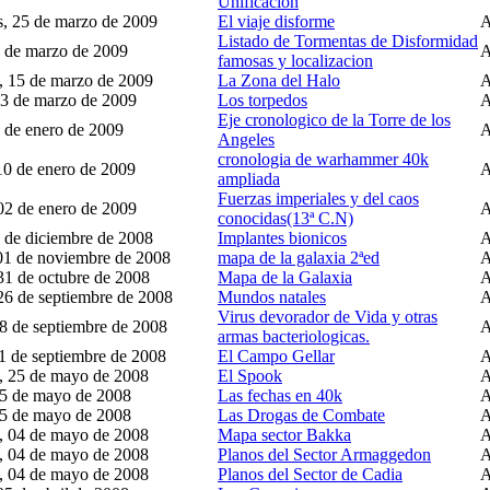
Unificacion
s, 25 de marzo de 2009
El viaje disforme
Listado de Tormentas de Disformidad
3 de marzo de 2009
famosas y localizacion
 15 de marzo de 2009
La Zona del Halo
03 de marzo de 2009
Los torpedos
Eje cronologico de la Torre de los
6 de enero de 2009
Angeles
cronologia de warhammer 40k
10 de enero de 2009
ampliada
Fuerzas imperiales y del caos
 02 de enero de 2009
conocidas(13ª C.N)
9 de diciembre de 2008
Implantes bionicos
01 de noviembre de 2008
mapa de la galaxia 2ªed
 31 de octubre de 2008
Mapa de la Galaxia
 26 de septiembre de 2008
Mundos natales
Virus devorador de Vida y otras
18 de septiembre de 2008
armas bacteriologicas.
11 de septiembre de 2008
El Campo Gellar
, 25 de mayo de 2008
El Spook
15 de mayo de 2008
Las fechas en 40k
15 de mayo de 2008
Las Drogas de Combate
, 04 de mayo de 2008
Mapa sector Bakka
, 04 de mayo de 2008
Planos del Sector Armaggedon
, 04 de mayo de 2008
Planos del Sector de Cadia