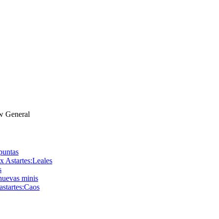
General
 puntas
x Astartes:Leales
s
nuevas minis
astartes:Caos