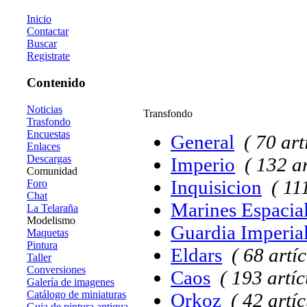
Inicio
Contactar
Buscar
Registrate
Contenido
Noticias
Transfondo
Trasfondo
Encuestas
General
( 70 art
Enlaces
Descargas
Imperio
( 132 ar
Comunidad
Inquisicion
( 11
Foro
Chat
Marines Espacia
La Telaraña
Modelismo
Guardia Imperia
Maquetas
Pintura
Eldars
( 68 artíc
Taller
Conversiones
Caos
( 193 artíc
Galería de imagenes
Catálogo de miniaturas
Orkoz
( 42 artíc
Guia de pintura antigua