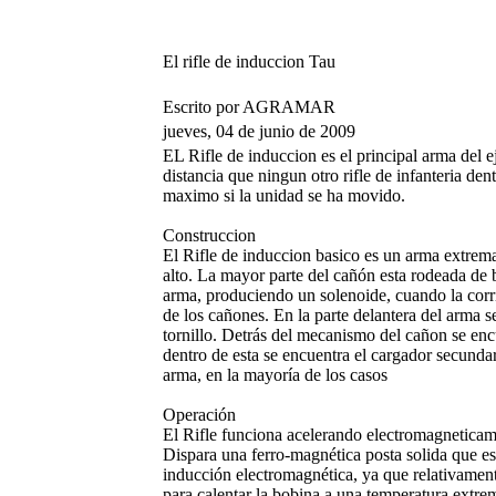
El rifle de induccion Tau
Escrito por AGRAMAR
jueves, 04 de junio de 2009
EL Rifle de induccion es el principal arma del 
distancia que ningun otro rifle de infanteria de
maximo si la unidad se ha movido.
Construccion
El Rifle de induccion basico es un arma extrem
alto. La mayor parte del cañón esta rodeada de 
arma, produciendo un solenoide, cuando la corr
de los cañones. En la parte delantera del arma 
tornillo. Detrás del mecanismo del cañon se encue
dentro de esta se encuentra el cargador secundar
arma, en la mayoría de los casos
Operación
El Rifle funciona acelerando electromagneticam
Dispara una ferro-magnética posta solida que e
inducción electromagnética, ya que relativamente
para calentar la bobina a una temperatura extr