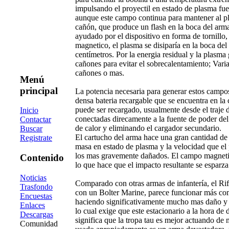
impulsando el proyectil en estado de plasma fue
aunque este campo continua para mantener al pl
cañón, que produce un flash en la boca del ar
ayudado por el dispositivo en forma de tornillo,
magnetico, el plasma se disiparía en la boca 
centímetros. Por la energia residual y la plasma 
cañones para evitar el sobrecalentamiento; Vari
cañones o mas.
Menú
principal
La potencia necesaria para generar estos campos
densa bateria recargable que se encuentra en la 
puede ser recargado, usualmente desde el traje
Inicio
conectadas direcamente a la fuente de poder del
Contactar
de calor y eliminando el cargador secundario.
Buscar
El cartucho del arma hace una gran cantidad de 
Registrate
masa en estado de plasma y la velocidad que el 
los mas gravemente dañados. El campo magnetico
Contenido
lo que hace que el impacto resultante se esparza
Noticias
Comparado con otras armas de infantería, el Ri
Trasfondo
con un Bolter Marine, parece funcionar más como
Encuestas
haciendo significativamente mucho mas daño y t
Enlaces
lo cual exige que este estacionario a la hora de
Descargas
significa que la tropa tau es mejor actuando de
Comunidad