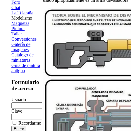
usado apropiadamente es un arma devastadora, 
Foro
Chat
La Telaraña
Modelismo
Maquetas
Pintura
Taller
Conversiones
Galería de
imagenes
Catálogo de
miniaturas
Guia de pintura
antigua
Formulario
de acceso
Usuario
Clave
Recordarme