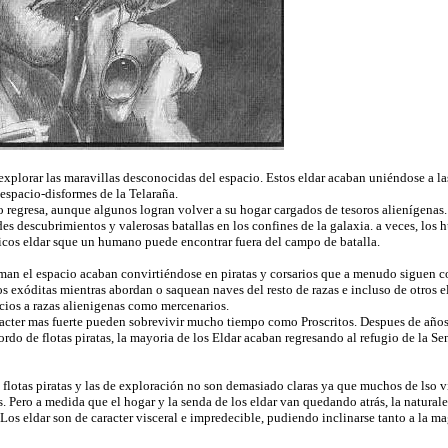
explorar las maravillas desconocidas del espacio. Estos eldar acaban uniéndose a la
 espacio-disformes de la Telaraña.
o regresa, aunque algunos logran volver a su hogar cargados de tesoros alienígenas.
s descubrimientos y valerosas batallas en los confines de la galaxia. a veces, los 
icos eldar sque un humano puede encontrar fuera del campo de batalla.
man el espacio acaban convirtiéndose en piratas y corsarios que a menudo siguen
 exóditas mientras abordan o saquean naves del resto de razas e incluso de otros el
icios a razas alienigenas como mercenarios.
racter mas fuerte pueden sobrevivir mucho tiempo como Proscritos. Despues de año
bordo de flotas piratas, la mayoria de los Eldar acaban regresando al refugio de la Se
s flotas piratas y las de exploración no son demasiado claras ya que muchos de lso 
. Pero a medida que el hogar y la senda de los eldar van quedando atrás, la naturalez
r. Los eldar son de caracter visceral e impredecible, pudiendo inclinarse tanto a l