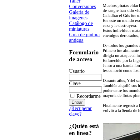
Taller
Muchos piratas eldar 
Conversiones
de sangre han sido víc
Galería de
Galadhar el Gris fue 
imagenes
Era este un mundo exó
Catálogo de
caza y le destruyera.
miniaturas
Estos individuos mata
Guia de pintura
enemigos derrotados, 
antigua
De todos los grandes c
Primero fue almirante 
Formulario
dirigía un ataque al i
de acceso
Enfurecido por la ingr
Junto a una banda form
les conoció como los I
Usuario
Durante años, Yriel s
Clave
También alquiló sus I
poder entre los mundo
mayoría de flotas pir
Recordarme
Finalmente regresó a 
¿Recuperar
volvió a la Senda de l
clave?
¿Quién está
en línea?