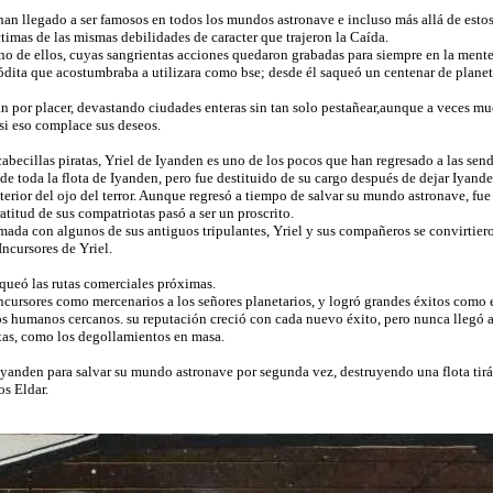
han llegado a ser famosos en todos los mundos astronave e incluso más allá de esto
timas de las mismas debilidades de caracter que trajeron la Caída.
uno de ellos, cuyas sangrientas acciones quedaron grabadas para siempre en la mente
dita que acostumbraba a utilizara como bse; desde él saqueó un centenar de planetas
n por placer, devastando ciudades enteras sin tan solo pestañear,aunque a veces m
si eso complace sus deseos.
abecillas piratas, Yriel de Iyanden es uno de los pocos que han regresado a las send
de toda la flota de Iyanden, pero fue destituido de su cargo después de dejar Iyand
nterior del ojo del terror. Aunque regresó a tiempo de salvar su mundo astronave, fu
atitud de sus compatriotas pasó a ser un proscrito.
ada con algunos de sus antiguos tripulantes, Yriel y sus compañeros se convirtieron
ncursores de Yriel.
aqueó las rutas comerciales próximas.
ncursores como mercenarios a los señores planetarios, y logró grandes éxitos como 
s humanos cercanos. su reputación creció con cada nuevo éxito, pero nunca llegó a 
atas, como los degollamientos en masa.
Iyanden para salvar su mundo astronave por segunda vez, destruyendo una flota tir
os Eldar.