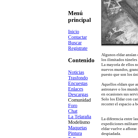
Menú
principal
Inicio
Contactar
Buscar
Registrate
Algunos eldar ansían 
Contenido
los ilimitados túneles
La mayoría de ellos n
nuevos mundos, grande
Noticias
puesto que son los ún
Trasfondo
Encuestas
Aquellos eldars que a
Enlaces
astronave o los mundos
Descargas
en ocasiones sus serv
Solo los Eldar con ca
Comunidad
recorrer el espacio a 
Foro
Chat
La Telaraña
La diferencia entre la
Modelismo
expediciones militares
Maquetas
eldar vuelve a aflora
Pintura
despiadada.