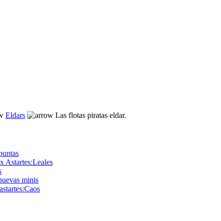
Eldars
Las flotas piratas eldar.
 puntas
x Astartes:Leales
s
nuevas minis
astartes:Caos