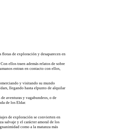
s flotas de exploración y desaparecen en
 Con ellos traen además relatos de sobre
humanos entran en contacto con ellos,
 comerciando y visitando su mundo
dars, llegando hasta elpunto de alquilar
s de aventuras y vagabundeos, o de
nda de los Eldar.
viajes de exploración se convierten en
a salvaje y el carácter amoral de los
a magnanimidad como a la matanza más