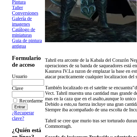
Pintura
Taller
Conversiones
Galería de
imagenes
Catálogo de
miniaturas
Guia de pintura
antigua
Formulario
Tahril era arconte de la Kabala del Corazón Neg
de acceso
operaciones de su banda de saqueadores está en
Kaurava IV.La razon de emplazar la base en este 
Usuario
atacar practicamente cualquier localizacion del 
También localizado en el satelite se encuantra"
Clave
Vect. Tahril muestra una cantidad mas grande d
mas en la caza que en el asalto,aunque lo unico
Recordarme
Debido a esto,su fuerza incluye una gran canti
Siempre iba acompañado de una escolta de Incu
¿Recuperar
clave?
Tahril se cree que murio tras ser torturado dura
Commorragh.
¿Quién está
en línea?