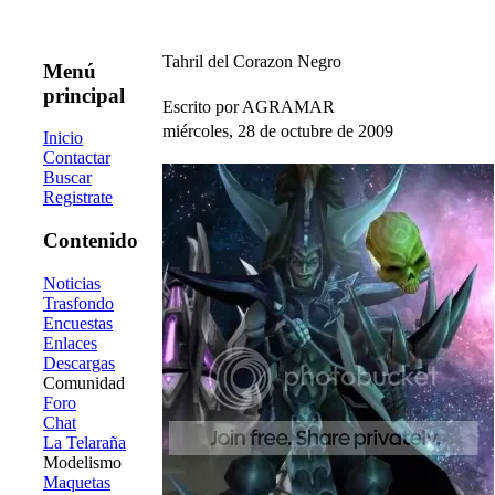
Tahril del Corazon Negro
Menú
principal
Escrito por AGRAMAR
miércoles, 28 de octubre de 2009
Inicio
Contactar
Buscar
Registrate
Contenido
Noticias
Trasfondo
Encuestas
Enlaces
Descargas
Comunidad
Foro
Chat
La Telaraña
Modelismo
Maquetas