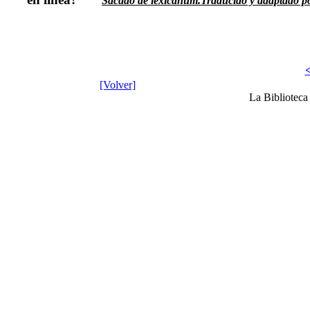
Sacado de lexicanum.Traducido y adaptado p
<
[Volver]
La Bibliotec