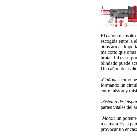
El cañón de asalto
escogida entre la e
otras armas Imperi
ma corto que otras
brutal.Tal es su po
blindado puede aca
Un cañon de asalto
-
Cañones
:como he
formando un circul
entre mision y mis
-
Sistema de Dispa
partes vitales del 
-
Motor
: un potent
recamara.Es la part
provocar un encasq