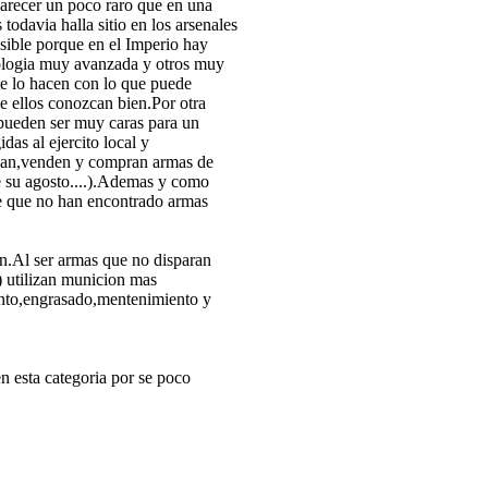
parecer un poco raro que en una
odavia halla sitio en los arsenales
sible porque en el Imperio hay
ologia muy avanzada y otros muy
te lo hacen con lo que puede
 ellos conozcan bien.Por otra
 pueden ser muy caras para un
as al ejercito local y
rican,venden y compran armas de
e su agosto....).Ademas y como
e que no han encontrado armas
on.Al ser armas que no disparan
) utilizan municion mas
iento,engrasado,mentenimiento y
en esta categoria por se poco