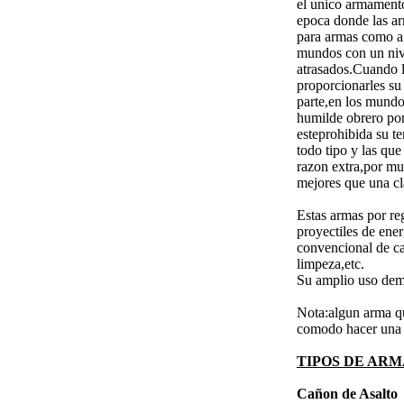
el unico armamento
epoca donde las ar
para armas como am
mundos con un niv
atrasados.Cuando l
proporcionarles su
parte,en los mundo
humilde obrero por
esteprohibida su t
todo tipo y las qu
razon extra,por mu
mejores que una cl
Estas armas por re
proyectiles de ene
convencional de ca
limpeza,etc.
Su amplio uso demu
Nota:algun arma que
comodo hacer una c
TIPOS DE ARM
Cañon de Asalto