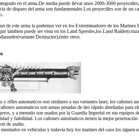
integrado en el arma.De media puede llevar unos 2000-3000 proyectile
cia de disparo del arma son fundamentales.Los proyectiles son de un c
o.
n de este arma la podemos ver en los Exterminadores de los Marines E
e tambien puede ser vista en los Land Speedes,los Land Raider(cruzad
rauder(variante Destructor),entre otros.
co
as y rifles automaticos son similares a sus variantes laser, los cañones a
 cañones automaticos son armas pesadas de tiro rápido diseñadas para eli
geros, y a menudo son usados por la Guardia Imperial en sus equipos de
ilidad y fiabilidad. Los cañones automaticos tienen la mejor penetración
on de asalto.
 montados en vehiculos y todavia hoy los marines del caos los siguen 