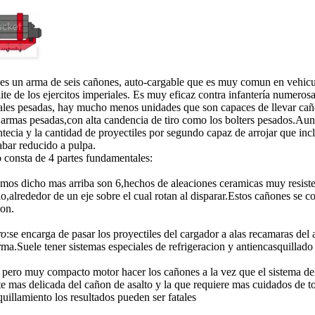
 es un arma de seis cañones, auto-cargable que es muy comun en vehicu
lite de los ejercitos imperiales. Es muy eficaz contra infantería numero
ales pesadas, hay mucho menos unidades que son capaces de llevar cañ
 armas pesadas,con alta candencia de tiro como los bolters pesados.Aun
ntecia y la cantidad de proyectiles por segundo capaz de arrojar que in
bar reducido a pulpa.
 consta de 4 partes fundamentales:
mos dicho mas arriba son 6,hechos de aleaciones ceramicas muy resiste
o,alrededor de un eje sobre el cual rotan al disparar.Estos cañones se 
ion.
ro
:se encarga de pasar los proyectiles del cargador a alas recamaras del
arma.Suele tener sistemas especiales de refrigeracion y antiencasquillado
e pero muy compacto motor hacer los cañones a la vez que el sistema del
e mas delicada del cañon de asalto y la que requiere mas cuidados de tod
uillamiento los resultados pueden ser fatales