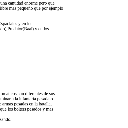
s,una cantidad enorme pero que
alibre mas pequeño que por ejemplo
spaciales y en los
o),Predator(Baal) y en los
utomaticos son diferentes de sus
minar a la infantería pesada o
 armas pesadas en la batalla,
 que los bolters pesados,y mas
usando.