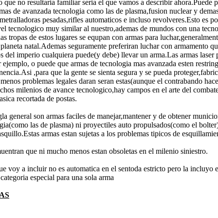
 que no resultaria familiar seria el que vamos a describir ahora.Puede 
mas de avanzada tecnologia como las de plasma,fusion nuclear y demas t
etralladoras pesadas,rifles automaticos e incluso revolveres.Esto es po
el tecnologico muy similar al nuestro,ademas de mundos con una tecn
as tropas de estos lugares se equpan con armas para luchar,generalmen
 planeta natal.Ademas seguramente preferiran luchar con armamento que
s del imperio cualquiera puede(y debe) llevar un arma.Las armas laser
 ejemplo, o puede que armas de tecnologia mas avanzada esten restringid
enencia.Asi ,para que la gente se sienta segura y se pueda proteger,fab
e menos problemas legales daran seran estas(aunque el contrabando hac
chos milenios de avance tecnologico,hay campos en el arte del combat
asica recortada de postas.
gla general son armas faciles de manejar,mantener y de obtener munici
rgia(como las de plasma) ni proyectiles auto propulsados(como el bolter
squillo.Estas armas estan sujetas a los problemas tipicos de esquillam
entran que ni mucho menos estan obsoletas en el milenio siniestro.
 voy a incluir no es automatica en el sentoda estricto pero la incluyo 
ategoria especial para una sola arma
AS