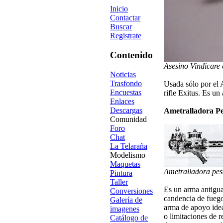
Inicio
Contactar
Buscar
Registrate
Contenido
Asesino Vindicare
Noticias
Trasfondo
Usada sólo por el 
Encuestas
rifle Exitus. Es un
Enlaces
Descargas
Ametralladora P
Comunidad
Foro
Chat
La Telaraña
Modelismo
Maquetas
Ametralladora pes
Pintura
Taller
Es un arma antigua
Conversiones
candencia de fuego
Galería de
arma de apoyo idea
imagenes
o limitaciones de r
Catálogo de