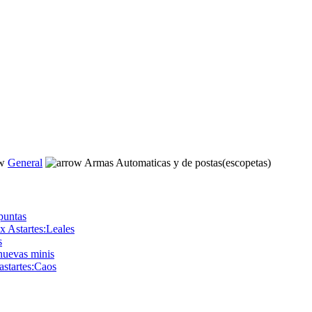
General
Armas Automaticas y de postas(escopetas)
 puntas
x Astartes:Leales
s
nuevas minis
astartes:Caos