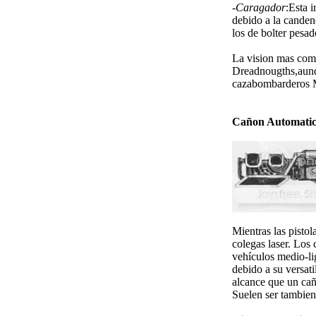
-
Caragador
:Esta 
debido a la canden
los de bolter pesad
La vision mas comu
Dreadnougths,aunqu
cazabombarderos Ma
Cañon Automati
Mientras las pistol
colegas laser. Los
vehículos medio-li
debido a su versat
alcance que un cañ
Suelen ser tambien