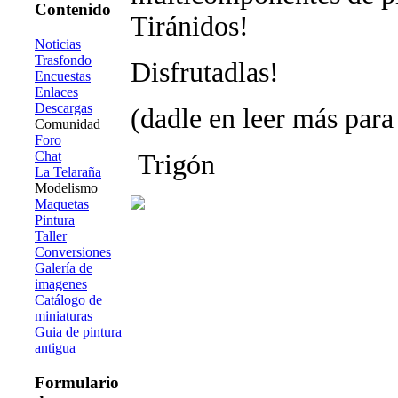
Contenido
Tiránidos!
Noticias
Trasfondo
Disfrutadlas!
Encuestas
Enlaces
Descargas
(dadle en leer más para
Comunidad
Foro
Chat
Trigón
La Telaraña
Modelismo
Maquetas
Pintura
Taller
Conversiones
Galería de
imagenes
Catálogo de
miniaturas
Guia de pintura
antigua
Formulario