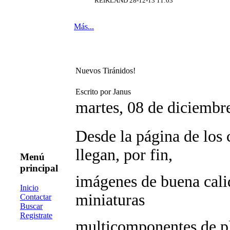
REIKLAND 28-12-13 11:03
Más...
Nuevos Tiránidos!
Escrito por Janus
martes, 08 de diciembr
Desde la página de los 
llegan, por fin,
Menú
principal
imágenes de buena cali
Inicio
miniaturas
Contactar
Buscar
Registrate
multicomponentes de pl