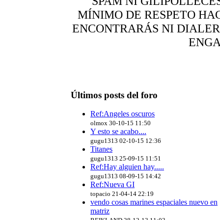
SPAM NI GILIPOLLECE
MÍNIMO DE RESPETO HA
ENCONTRARÁS NI DIALER,
ENG
Últimos posts del foro
Ref:Angeles oscuros
olmox 30-10-15 11:50
Y esto se acabo....
gugu1313 02-10-15 12:36
Titanes
gugu1313 25-09-15 11:51
Ref:Hay alguien hay.....
gugu1313 08-09-15 14:42
Ref:Nueva GI
topacio 21-04-14 22:19
vendo cosas marines espaciales nuevo en
matriz