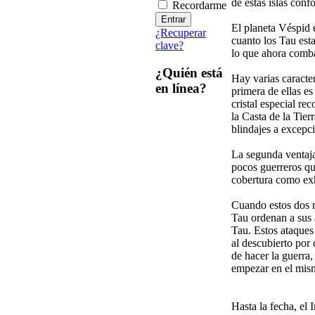
de estas islas conf
Recordarme
El planeta Véspid 
¿Recuperar
cuanto los Tau esta
clave?
lo que ahora comba
¿Quién está
Hay varias caracte
en línea?
primera de ellas e
cristal especial r
la Casta de la Tier
blindajes a excepci
La segunda ventaja
pocos guerreros qu
cobertura como exh
Cuando estos dos r
Tau ordenan a sus 
Tau. Estos ataques
al descubierto por 
de hacer la guerra
empezar en el mism
Hasta la fecha, el