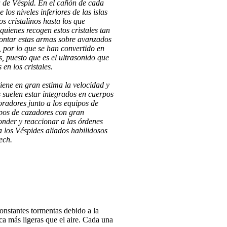
a de Véspid. En el cañón de cada
los niveles inferiores de las islas
s cristalinos hasta los que
quienes recogen estos cristales tan
montar estas armas sobre avanzados
 por lo que se han convertido en
, puesto que es el ultrasonido que
en los cristales.
iene en gran estima la velocidad y
s suelen estar integrados en cuerpos
radores junto a los equipos de
rpos de cazadores con gran
onder y reaccionar a las órdenes
 los Véspides aliados habilidosos
ech.
constantes tormentas debido a la
ca más ligeras que el aire. Cada una