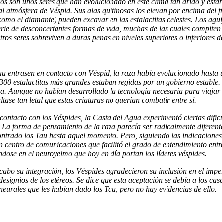
os son unos seres que han evolucionado en este clima tan árido y est
tal atmósfera de Véspid. Sus alas quitinosas los elevan por encima del fr
como el diamante) pueden excavar en las estalactitas celestes. Los agu
rie de desconcertantes formas de vida, muchas de las cuales compiten c
Otros seres sobreviven a duras penas en niveles superiores o inferiores d
au entrasen en contacto con Véspid, la raza había evolucionado hasta u
0 estalactitas más grandes estaban regidas por un gobierno estable. 
va. Aunque no habían desarrollado la tecnología necesaria para viajar
tase tan letal que estas criaturas no querían combatir entre sí.
contacto con los Véspides, la Casta del Agua experimentó ciertas difi
a. La forma de pensamiento de la raza parecía ser radicalmente diferent
ntrado los Tau hasta aquel momento. Pero, siguiendo las indicaciones d
n centro de comunicaciones que facilitó el grado de entendimiento ent
ndose en el neuroyelmo que hoy en día portan los líderes véspides.
cabo su integración, los Véspides agradecieron su inclusión en el impe
s designios de los etéreos. Se dice que esta aceptación se debía a los ca
 neurales que les habían dado los Tau, pero no hay evidencias de ello.