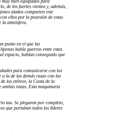
án muy bien equipados para
ío, de los fuertes vientos y, además,
ijones alados comparten este
on ellos por la posesión de estas
e la atmósfera.
n punto en el que las
Apenas había guerras entre estas
 al espacio, habían conseguido que
cultades para comunicarse con los
e a la de las demás razas con las
e los etéreos, la Casta de la
re ambas razas. Esta maquinaria
rio tau. Se plegaron por completo,
scos que portaban todos los líderes