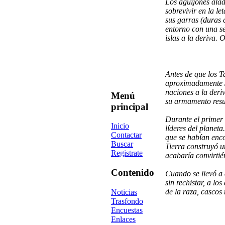
Los aguijones alad
sobrevivir en la le
sus garras (duras 
entorno con una se
islas a la deriva. 
Antes de que los T
aproximadamente 30
naciones a la deri
Menú
su armamento resul
principal
Durante el primer 
Inicio
líderes del planet
Contactar
que se habían enco
Buscar
Tierra construyó u
Registrate
acabaría convirtié
Contenido
Cuando se llevó a 
sin rechistar, a lo
de la raza, cascos
Noticias
Trasfondo
Encuestas
Enlaces