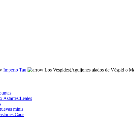
Imperio Tau
Los Vespides(Aguijones alados de Véspid o M
 puntas
x Astartes:Leales
s
nuevas minis
astartes:Caos