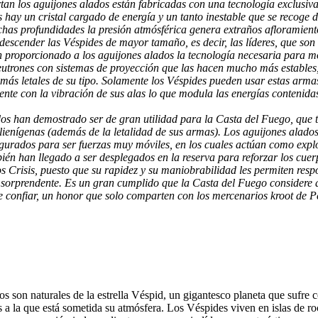
an los aguijones alados están fabricadas con una tecnología exclusiv
hay un cristal cargado de energía y un tanto inestable que se recoge de 
has profundidades la presión atmósférica genera extraños afloramiento
escender las Véspides de mayor tamaño, es decir, las líderes, que son 
n proporcionado a los aguijones alados la tecnología necesaria para 
utrones con sistemas de proyección que las hacen mucho más estables,
más letales de su tipo. Solamente los Véspides pueden usar estas armas
nte con la vibración de sus alas lo que modula las energías contenidas 
os han demostrado ser de gran utilidad para la Casta del Fuego, que t
alienígenas (además de la letalidad de sus armas). Los aguijones alado
gurados para ser fuerzas muy móviles, en los cuales actúan como explo
ién han llegado a ser desplegados en la reserva para reforzar los cue
s Crisis, puesto que su rapidez y su maniobrabilidad les permiten resp
sorprendente. Es un gran cumplido que la Casta del Fuego considere a
e confiar, un honor que solo comparten con los mercenarios kroot de P
s son naturales de la estrella Véspid, un gigantesco planeta que sufre 
s a la que está sometida su atmósfera. Los Véspides viven en islas de ro