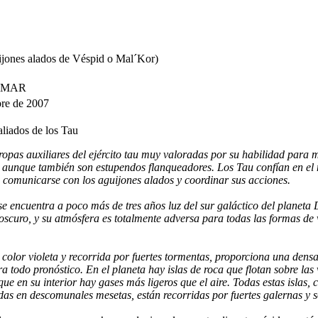
jones alados de Véspid o Mal´Kor)
RAMAR
bre de 2007
aliados de los Tau
ropas auxiliares del ejército tau muy valoradas por su habilidad para 
, aunque también son estupendos flanqueadores. Los Tau confían en el
comunicarse con los aguijones alados y coordinar sus acciones.
se encuentra a poco más de tres años luz del sur galáctico del planeta
oscuro, y su atmósfera es totalmente adversa para todas las formas de 
e color violeta y recorrida por fuertes tormentas, proporciona una dens
a todo pronóstico. En el planeta hay islas de roca que flotan sobre las 
que en su interior hay gases más ligeros que el aire. Todas estas islas,
das en descomunales mesetas, están recorridas por fuertes galernas y 