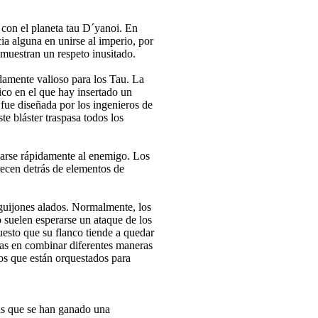
 con el planeta tau D´yanoi. En
ia alguna en unirse al imperio, por
 muestran un respeto inusitado.
adamente valioso para los Tau. La
ico en el que hay insertado un
 fue diseñada por los ingenieros de
te bláster traspasa todos los
rcarse rápidamente al enemigo. Los
recen detrás de elementos de
aguijones alados. Normalmente, los
 suelen esperarse un ataque de los
esto que su flanco tiende a quedar
stas en combinar diferentes maneras
os que están orquestados para
las que se han ganado una