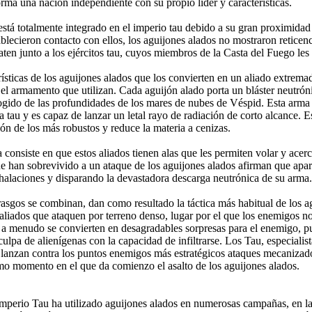
orma una nación independiente con su propio líder y características.
está totalmente integrado en el imperio tau debido a su gran proximidad
blecieron contacto con ellos, los aguijones alados no mostraron reticenc
ten junto a los ejércitos tau, cuyos miembros de la Casta del Fuego les
rísticas de los aguijones alados que los convierten en un aliado extrem
s el armamento que utilizan. Cada aguijón alado porta un bláster neutrón
ecogido de las profundidades de los mares de nubes de Véspid. Esta arma
ra tau y es capaz de lanzar un letal rayo de radiación de corto alcance. Es
ón de los más robustos y reduce la materia a cenizas.
 consiste en que estos aliados tienen alas que les permiten volar y ace
e han sobrevivido a un ataque de los aguijones alados afirman que apa
alaciones y disparando la devastadora descarga neutrónica de su arma.
asgos se combinan, dan como resultado la táctica más habitual de los 
aliados que ataquen por terreno denso, lugar por el que los enemigos no
 a menudo se convierten en desagradables sorpresas para el enemigo, pu
culpa de alienígenas con la capacidad de infiltrarse. Los Tau, especiali
, lanzan contra los puntos enemigos más estratégicos ataques mecanizad
o momento en el que da comienzo el asalto de los aguijones alados.
 Imperio Tau ha utilizado aguijones alados en numerosas campañas, en 