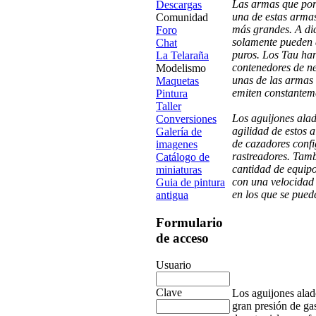
Las armas que port
Descargas
una de estas armas 
Comunidad
más grandes. A dic
Foro
solamente pueden d
Chat
puros. Los Tau ha
La Telaraña
contenedores de ne
Modelismo
unas de las armas 
Maquetas
emiten constanteme
Pintura
Taller
Los aguijones alad
Conversiones
agilidad de estos 
Galería de
de cazadores confi
imagenes
rastreadores. Tamb
Catálogo de
cantidad de equipo
miniaturas
con una velocidad 
Guia de pintura
en los que se pued
antigua
Formulario
de acceso
Usuario
Clave
Los aguijones alado
gran presión de ga