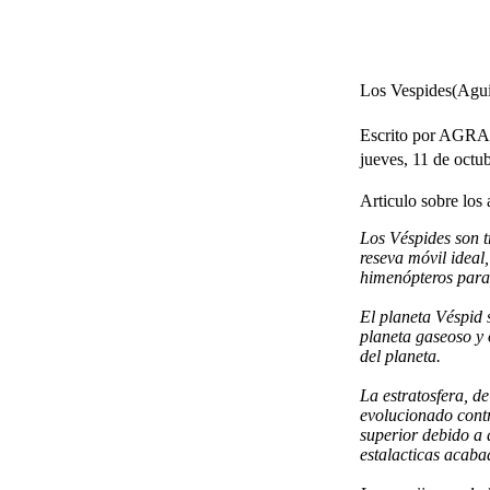
Los Vespides(Agui
Escrito por AG
jueves, 11 de octu
Articulo sobre los 
Los Véspides son t
reseva móvil ideal
himenópteros para 
El planeta Véspid 
planeta gaseoso y 
del planeta.
La estratosfera, d
evolucionado contr
superior debido a 
estalacticas acaba