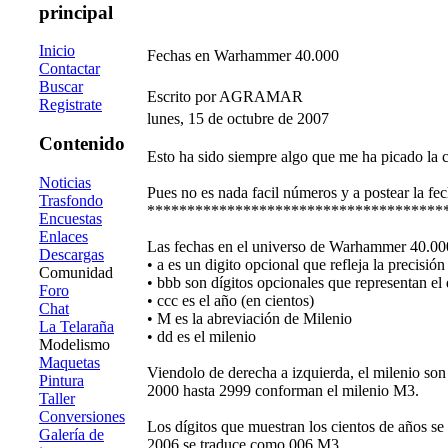
principal
Inicio
Fechas en Warhammer 40.000
Contactar
Buscar
Escrito por AGRAMAR
Registrate
lunes, 15 de octubre de 2007
Contenido
Esto ha sido siempre algo que me ha picado la c
Noticias
Pues no es nada facil números y a postear la fec
Trasfondo
*************************************
Encuestas
Enlaces
Las fechas en el universo de Warhammer 40.00
Descargas
• a es un digito opcional que refleja la precisión
Comunidad
• bbb son dígitos opcionales que representan el 
Foro
• ccc es el año (en cientos)
Chat
• M es la abreviación de Milenio
La Telaraña
• dd es el milenio
Modelismo
Maquetas
Viendolo de derecha a izquierda, el milenio son
Pintura
2000 hasta 2999 conforman el milenio M3.
Taller
Conversiones
Los dígitos que muestran los cientos de años se
Galería de
2006 se traduce como 006.M3