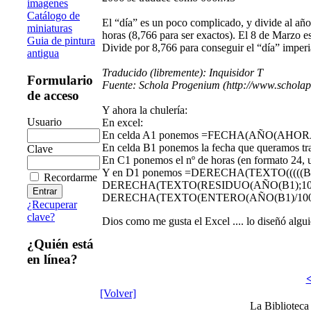
imagenes
Catálogo de
El “día” es un poco complicado, y divide al año
miniaturas
horas (8,766 para ser exactos). El 8 de Marzo es
Guia de pintura
Divide por 8,766 para conseguir el “día” imperi
antigua
Traducido (libremente): Inquisidor T
Formulario
Fuente: Schola Progenium (http://www.schola
de acceso
Y ahora la chulería:
Usuario
En excel:
En celda A1 ponemos =FECHA(AÑO(AHORA());1;
En celda B1 ponemos la fecha que queramos tr
Clave
En C1 ponemos el nº de horas (en formato 24, u
Y en D1 ponemos =DERECHA(TEXTO(((((B1-A
Recordarme
DERECHA(TEXTO(RESIDUO(AÑO(B1);1000)
DERECHA(TEXTO(ENTERO(AÑO(B1)/1000)
¿Recuperar
clave?
Dios como me gusta el Excel .... lo diseñó algu
¿Quién está
en línea?
<
[Volver]
La Bibliotec