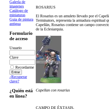
Galería de
imagenes
ROSARIUS
Catálogo de
miniaturas
El Rosarius es un amuleto llevado por el Capel
Guia de pintura
Terminators, representa la armadura espiritual q
antigua
Capellán, Rosarius contiene un campo convecto
de la Eclesiarquia.
Formulario
de acceso
Usuario
Clave
Recordarme
¿Recuperar
clave?
Capellan con rosarius
¿Quién está
en línea?
CAMPO DE ÉXTASIS.