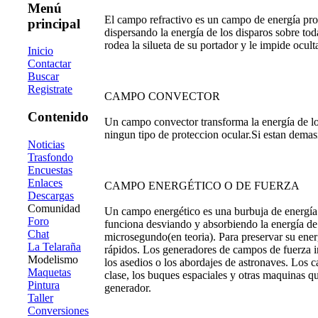
Menú
El campo refractivo es un campo de energía pr
principal
dispersando la energía de los disparos sobre to
rodea la silueta de su portador y le impide ocult
Inicio
Contactar
Buscar
Registrate
CAMPO CONVECTOR
Contenido
Un campo convector transforma la energía de los 
ningun tipo de proteccion ocular.Si estan demas
Noticias
Trasfondo
Encuestas
Enlaces
CAMPO ENERGÉTICO O DE FUERZA
Descargas
Comunidad
Un campo energético es una burbuja de energía
Foro
funciona desviando y absorbiendo la energía de 
Chat
microsegundo(en teoria). Para preservar su energ
La Telaraña
rápidos. Los generadores de campos de fuerza i
Modelismo
los asedios o los abordajes de astronaves. Los 
Maquetas
clase, los buques espaciales y otras maquinas q
Pintura
generador.
Taller
Conversiones