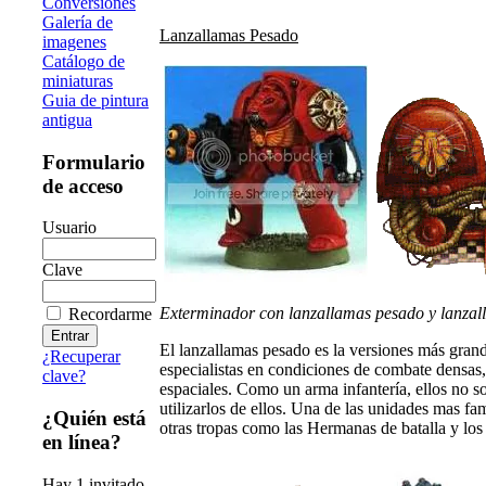
Conversiones
Galería de
Lanzallamas Pesado
imagenes
Catálogo de
miniaturas
Guia de pintura
antigua
Formulario
de acceso
Usuario
Clave
Exterminador con lanzallamas pesado y lanzal
Recordarme
El lanzallamas pesado es la versiones más gran
¿Recuperar
especialistas en condiciones de combate densas,
clave?
espaciales. Como un arma infantería, ellos no 
utilizarlos de ellos. Una de las unidades mas f
¿Quién está
otras tropas como las Hermanas de batalla y lo
en línea?
Hay 1 invitado