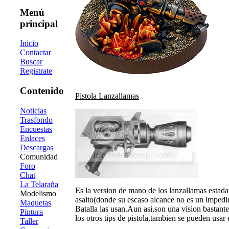
Menú
principal
Inicio
Contactar
Buscar
Registrate
Contenido
Pistola Lanzallamas
Noticias
Trasfondo
Encuestas
Enlaces
Descargas
Comunidad
Foro
Chat
La Telaraña
Es la version de mano de los lanzallamas estada
Modelismo
asalto(donde su escaso alcance no es un impedi
Maquetas
Batalla las usan.Aun asi,son una vision bastan
Pintura
los otros tips de pistola,tambien se pueden usa
Taller