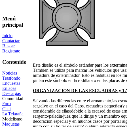
Menú
principal
Inicio
Contactar
Buscar
Registrate
Contenido
Este diseño es el símbolo estándar para los extermina
Tambien se utiliza para marcar los vehiculos que usan
Noticias
armadura de exterminador. Esto es habitual en los m
Trasfondo
pintan este símbolo en la rodillara o en las placas de
Encuestas
Enlaces
ORGANIZACION DE LAS ESCUADRAS y T
Descargas
Comunidad
Salvando las diferencias entre el armamento,las esc
Foro
ser,salvo en el caso del Caos, escuadras pequeñas(y
Chat
considerable de ellas)debido a la escased de estas 
La Telaraña
sargento/paladin/juez que la dirige y un miembro equ
Modelismo
decoracion especial y en muchos casos por portar al
Maquetas
junto con su bolter de asalto) o algun artefacto espec