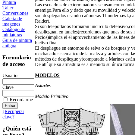
Pintura
Las escuadras de exterminadores se usan como unidad
Taller
enemigo.Para ello y dado que su movilidad y veloc
Conversiones
son desplegados usando cañoneras Thunderhawk,caps
Galería de
Raider).
imagenes
Si son teleportados formaran uncirculo defensivo,con
Catálogo de
desplieguan en tuneles(recordemos que unas de sus m
miniaturas
Pecios)implica el el aprovechamiento de las lineas d
Guia de pintura
bjetivo final.
antigua
El despliegue en entornos de selva o de bosques y v
machacado sistematico de la maleza y arboles con las
Formulario
métodos de despliegue y(comparado a Marines estánda
de acceso
De ahí que su armadura es a menudo su única forma 
MODELOS
Usuario
Astartes
Clave
Modelo Primitivo
Recordarme
¿Recuperar
clave?
¿Quién está