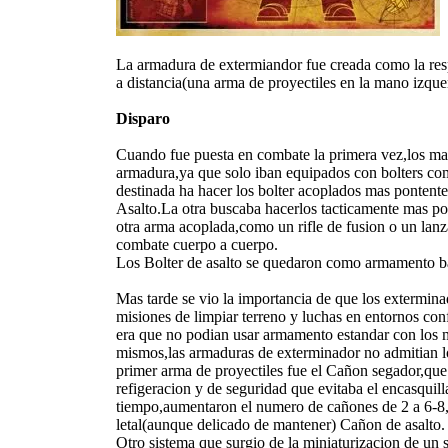
La armadura de extermiandor fue creada como la respu
a distancia(una arma de proyectiles en la mano izqu
Disparo
Cuando fue puesta en combate la primera vez,los mar
armadura,ya que solo iban equipados con bolters como
destinada ha hacer los bolter acoplados mas pontente
Asalto.La otra buscaba hacerlos tacticamente mas pol
otra arma acoplada,como un rifle de fusion o un lan
combate cuerpo a cuerpo.
Los Bolter de asalto se quedaron como armamento ba
Mas tarde se vio la importancia de que los extermin
misiones de limpiar terreno y luchas en entornos co
era que no podian usar armamento estandar con los 
mismos,las armaduras de exterminador no admitian lo
primer arma de proyectiles fue el Cañon segador,qu
refigeracion y de seguridad que evitaba el encasquil
tiempo,aumentaron el numero de cañones de 2 a 6-8,h
letal(aunque delicado de mantener) Cañon de asalto.
Otro sistema que surgio de la miniaturizacion de un