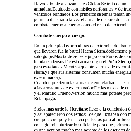
Havoc dio pie a lanzamisiles Ciclon.Se trata de un la
armadura.Equipado con misiles perforantes y de frag
vehiculos blindados.Los primeros sistemas tenian uno
permitia disparar a la vez el arma de disparo de la 
combate cuerpo a cuerpo como el resto de extermina
Combate cuerpo a cuerpo
En un principio las armaduras de exterminado iban e
que llevaron fue la brutal Hacha Sierra,doblemente 
solo golpe.Mas tarde se les equipo con Puños de Com
blindajes densos.De esta arma surgio el Puño Sierra
para esas tareas.Mientras que otras armas de exterm
sierra,ya que sus sistemas consumen mucha energia
exterminador).
Cuando aprecieron las armas de energia(hachas,espad
a las armaduras de exterminador.De las mazas de ene
y el Martillo Trueno,version mucho mas potente pero
Relampago.
Siglos mas tarde la Herejia,se llego a la conclusion
y asi aparecieron dos estilos:Los que luchaban con 
cuerpo a cuerpo y les hacia perfectos para abrir bre
consigio miniaturizar lo suficiente para que ,primer
es una version mucho mas potente de los escudos de s