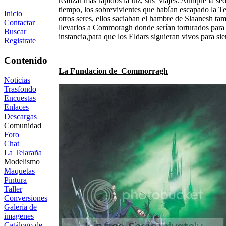
realizar más rápidos la luz, sus viajes. Aunque la s
tiempo, los sobrevivientes que habían escapado la T
Inicio
otros seres, ellos saciaban el hambre de Slaanesh ta
Contactar
llevarlos a Commoragh donde serían torturados para 
Buscar
instancia,para que los Eldars siguieran vivos para 
Registrate
Contenido
La Fundacion de Commorragh
Noticias
Trasfondo
Encuestas
Enlaces
Descargas
Comunidad
Foro
Chat
La Telaraña
Modelismo
Maquetas
Pintura
Taller
Conversiones
Galería de
imagenes
Catálogo de