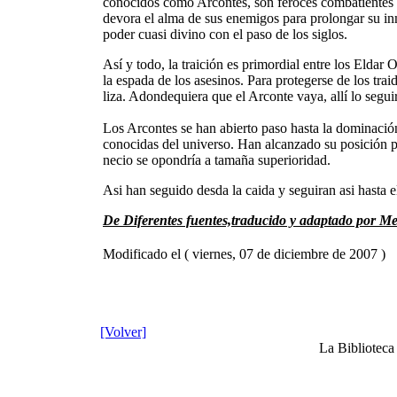
conocidos como Arcontes, son feroces combatientes q
devora el alma de sus enemigos para prolongar su inm
poder cuasi divino con el paso de los siglos.
Así y todo, la traición es primordial entre los Elda
la espada de los asesinos. Para protegerse de los trai
liza. Adondequiera que el Arconte vaya, allí lo segui
Los Arcontes se han abierto paso hasta la dominación
conocidas del universo. Han alcanzado su posición pr
necio se opondría a tamaña superioridad.
Asi han seguido desda la caida y seguiran asi hasta e
De Diferentes fuentes,traducido y adaptado por M
Modificado el ( viernes, 07 de diciembre de 2007 )
[Volver]
La Bibliotec