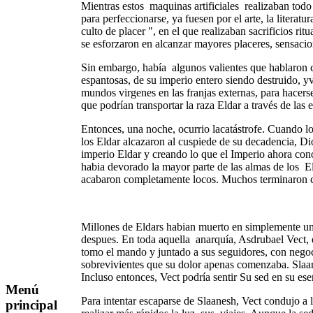
Mientras estos maquinas artificiales realizaban todo
para perfeccionarse, ya fuesen por el arte, la literat
culto de placer ", en el que realizaban sacrificios ri
se esforzaron en alcanzar mayores placeres, sensaci
Sin embargo, había algunos valientes que hablaron cl
espantosas, de su imperio entero siendo destruido, y
mundos virgenes en las franjas externas, para hacers
que podrían transportar la raza Eldar a través de las
Entonces, una noche, ocurrio lacatástrofe. Cuando lo
los Eldar alcazaron al cuspiede de su decadencia, Di
imperio Eldar y creando lo que el Imperio ahora co
habia devorado la mayor parte de las almas de los Eld
acabaron completamente locos. Muchos terminaron co
Millones de Eldars habian muerto en simplemente u
despues. En toda aquella anarquía, Asdrubael Vect,
tomo el mando y juntado a sus seguidores, con negoci
sobrevivientes que su dolor apenas comenzaba. Slaan
Incluso entonces, Vect podría sentir Su sed en su e
Menú
Para intentar escaparse de Slaanesh, Vect condujo a lo
principal