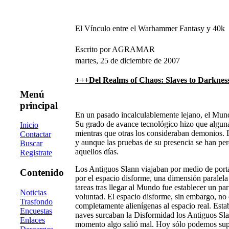
El Vínculo entre el Warhammer Fantasy y 40k
Escrito por AGRAMAR
martes, 25 de diciembre de 2007
+++Del Realms of Chaos: Slaves to Darkness
Menú
principal
En un pasado incalculablemente lejano, el Mund
Su grado de avance tecnológico hizo que alguna
Inicio
mientras que otras los consideraban demonios. 
Contactar
y aunque las pruebas de su presencia se han per
Buscar
aquellos días.
Registrate
Los Antiguos Slann viajaban por medio de portal
Contenido
por el espacio disforme, una dimensión paralela
tareas tras llegar al Mundo fue establecer un pa
Noticias
voluntad. El espacio disforme, sin embargo, no 
Trasfondo
completamente alienígenas al espacio real. Est
Encuestas
naves surcaban la Disformidad los Antiguos Sla
Enlaces
momento algo salió mal. Hoy sólo podemos supo