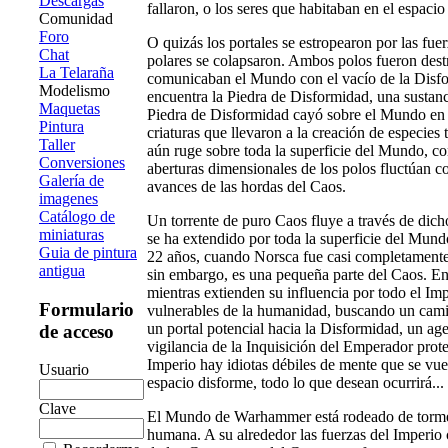
Descargas
fallaron, o los seres que habitaban en el espaci
Comunidad
Foro
O quizás los portales se estropearon por las fue
Chat
polares se colapsaron. Ambos polos fueron destr
La Telaraña
comunicaban el Mundo con el vacío de la Disfor
Modelismo
encuentra la Piedra de Disformidad, una sustan
Maquetas
Piedra de Disformidad cayó sobre el Mundo en la
Pintura
criaturas que llevaron a la creación de especies 
Taller
aún ruge sobre toda la superficie del Mundo, co
Conversiones
aberturas dimensionales de los polos fluctúan 
Galería de
avances de las hordas del Caos.
imagenes
Catálogo de
Un torrente de puro Caos fluye a través de dich
miniaturas
se ha extendido por toda la superficie del Mundo
Guia de pintura
22 años, cuando Norsca fue casi completamente 
antigua
sin embargo, es una pequeña parte del Caos. En 
mientras extienden su influencia por todo el Imp
Formulario
vulnerables de la humanidad, buscando un camin
un portal potencial hacia la Disformidad, un ag
de acceso
vigilancia de la Inquisición del Emperador pro
Imperio hay idiotas débiles de mente que se vue
Usuario
espacio disforme, todo lo que desean ocurrirá...
Clave
El Mundo de Warhammer está rodeado de tormen
humana. A su alrededor las fuerzas del Imperio 