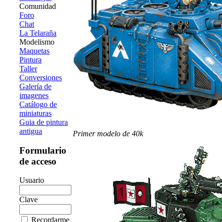
Comunidad
Foro
Chat
La Telaraña
Modelismo
Maquetas
Pintura
Taller
Conversiones
Galería de
imagenes
Catálogo de
miniaturas
Guia de pintura
antigua
Primer modelo de 40k
Formulario
de acceso
Usuario
Clave
Recordarme