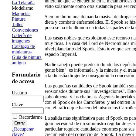
inherente que se encuentra en la metamorfosis d
La Telaraña
visto solamente como otra sustancia para ser rec
Modelismo
Maquetas
Siempre hubo una demanda masiva de drogas en 
Pintura
dieta y combatir enfermedades. El Spook se hizo
Taller
poco se ha ido iltrando en todas las partes de l
Conversiones
Galería de
Las casas nobles que explotaron este recurso na
imagenes
muy ricas. La casa del Lord de Necromunda mis
Catálogo de
nivel planetario del Spook. Esto tuvo que ser l
miniaturas
espacio Imperial.
Guia de pintura
antigua
Nadie sabe(o puede predecir donde los depósito
gente bien" es informada, y la minería y el tr
Formulario
a la dinastía dirigente conseguirán la concesión 
de acceso
Las pequeñas cantidades de Spook también son 
erosionados durante sus "investigaciones". Esto
Usuario
subcolmena y las chabolas. Agentes imperiales q
con el Spook de los Carroñeros y así omiten la 
Clave
con el trafico que hacen del mismo los Carroñer
Recordarme
La salida más significativa para el Spook es pa
gran necesidad de un suministro regular de esta
particular requiere cantidades enormes para sus 
¿Recuperar
crecimiento del comercio del Spook. La mayor 
clave?