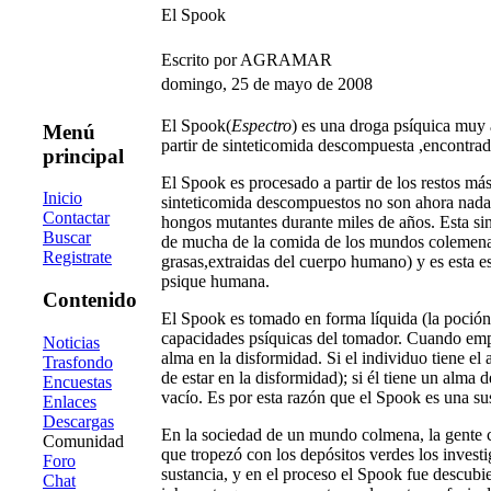
El Spook
Escrito por AGRAMAR
domingo, 25 de mayo de 2008
El Spook(
Espectro
) es una droga psíquica muy
Menú
partir de sinteticomida descompuesta ,encontrad
principal
El Spook es procesado a partir de los restos m
Inicio
sinteticomida descompuestos no son ahora nada 
Contactar
hongos mutantes durante miles de años. Esta si
Buscar
de mucha de la comida de los mundos colemena 
Registrate
grasas,extraidas del cuerpo humano) y es esta 
psique humana.
Contenido
El Spook es tomado en forma líquida (la poción
capacidades psíquicas del tomador. Cuando empie
Noticias
alma en la disformidad. Si el individuo tiene el
Trasfondo
de estar en la disformidad); si él tiene un alma d
Encuestas
vacío. Es por esta razón que el Spook es una su
Enlaces
Descargas
En la sociedad de un mundo colmena, la gente 
Comunidad
que tropezó con los depósitos verdes los invest
Foro
sustancia, y en el proceso el Spook fue descubi
Chat