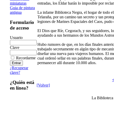
miniaturas
entradas, los Eldar harán lo imposible por recla
Guia de pintura
antigua
La infame Biblioteca Negra, el hogar de todo el 
Telaraña, por un camino tan secreto y tan prote
legiones de Marines Espaciales del Caos, pudo e
Formulario
de acceso
El Dios que Ríe, Cegorach, y sus seguidores, lo
ayudando a sus hermanos de los Mundos Astron
Usuario
Hubo rumores de que, en los días finales anteri
Clave
trabajado secretamente en algún tipo de mecanis
diseñar una nueva para viajeros humanos. El me
Recordarme
cual ordenó sellar en sus palabras finales, dura
permanecer allí durante 10.000 años.
¿Recuperar
clave?
<
¿Quién está
[Volver]
en línea?
La Bibliotec