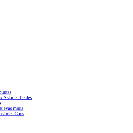
 puntas
x Astartes:Leales
s
nuevas minis
astartes:Caos