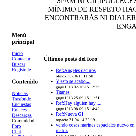
SPAM NI GILIPOLLECE
MÍNIMO DE RESPETO HA
ENCONTRARÁS NI DIALER,
ENG
Menú
principal
Inicio
Últimos posts del foro
Contactar
Buscar
Registrate
Ref:Angeles oscuros
olmox 30-10-15 11:50
Contenido
Y esto se acabo....
gugu1313 02-10-15 12:36
Titanes
Noticias
gugu1313 25-09-15 11:51
Trasfondo
Ref:Hay alguien hay.....
Encuestas
gugu1313 08-09-15 14:42
Enlaces
Ref:Nueva GI
Descargas
topacio 21-04-14 22:19
Comunidad
vendo cosas marines espaciales nuevo en
Foro
matriz
Chat